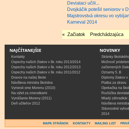
Deviataci učili...
Dvojkáčik potešil seniorov v 
Majstrovstvá okresu vo vybíjan
Karneval 2014
«
Začiatok
Predchádzajúca
NAJČÍTANEJŠIE
NOVINKY
Kontakty
Stránky školskéh
Úspechy našich žiakov v šk. roku 2013/2014
Možnosť prideleni
Úspechy našich žiakov v šk. roku 2012/2013
začlenených žiak
Úspechy našich žiakov v šk. roku 2011/2012
Oznamy 5. B
Dravce na našej škole
Diplomy žiakov v
Návšteva ministra školstva
Platba za stravu
Vyniesli sme Morenu (2010)
Opekačka na škol
Na výlet za zvieratkami
Rozlúčka deviata
Vynášanie Moreny (2011)
Mladý záhradkár
Deň učiteľov 2012
Návšteva ministra
Slávnostné vyhod
2014
MAPA STRÁNOK
KONTAKTY
MAILING LIST
PRIV