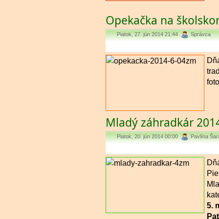
Opekačka na školskom
Piatok, 27. jún 2014 21:44
Správca
Dňa
tra
foto
Mladý záhradkár 201
Piatok, 20. jún 2014 00:00
Pavlína Ša
Dňa
Pie
Mla
kat
5. 
Pat