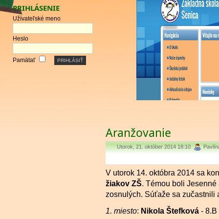
PRIHLÁSENIE
Užívateľské meno
Heslo
Pamätať
Aranžovanie
Utorok, 21. október 2014 18:10
Pavlí
V utorok 14. októbra 2014 sa k
žiakov ZŠ
. Témou boli Jesenné
zosnulých. Súťaže sa zučastnili a
1. miesto
:
Nikola Štefková
- 8.B