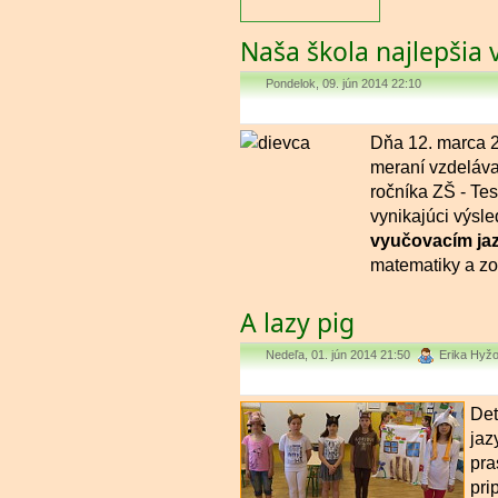
Naša škola najlepšia 
Pondelok, 09. jún 2014 22:10
Dňa 12. marca 2
meraní vzdeláva
ročníka ZŠ - Te
vynikajúci výsle
vyučovacím ja
matematiky a zo 
A lazy pig
Nedeľa, 01. jún 2014 21:50
Erika Hyž
Det
jaz
pra
pri