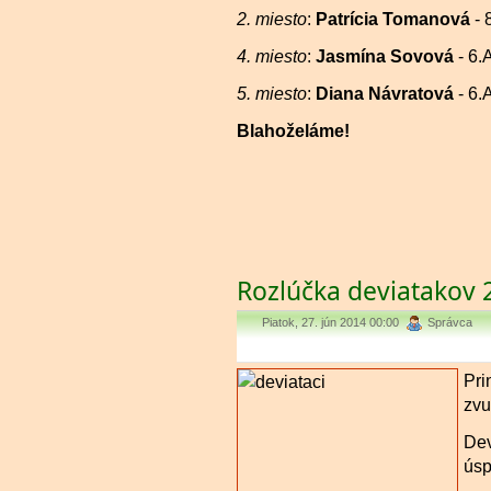
2. miesto
:
Patrícia Tomanová
- 
4. miesto
:
Jasmína Sovová
- 6.
5. miesto
:
Diana Návratová
- 6.
Blahoželáme!
Rozlúčka deviatakov 
Piatok, 27. jún 2014 00:00
Správca
Pri
zvu
Dev
úsp