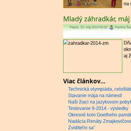
na 
Mladý záhradkár, máj
Piatok, 23. máj 2014 00:00
Pavlína Ša
Dňa
okr
aj 
Viac článkov...
Technická olympiáda, celoštát
Stavanie mája na námestí
Naši žiaci na jazykovom poby
Testovanie 9-2014 - výsledky
Okresné kolo Goetheho pamät
Nadácia Renáty Zmajkovičovej 
Zviditeľni sa"