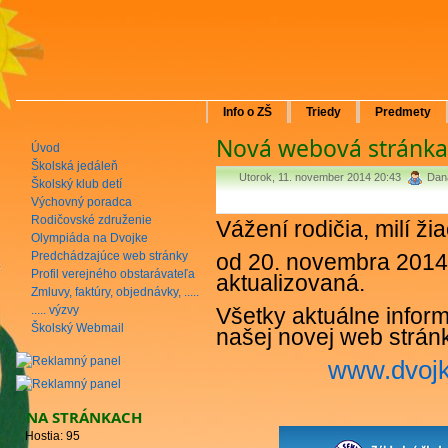
Info o ZŠ
Triedy
Predmety
Nová webová stránka
Úvod
Školská jedáleň
Utorok, 11. november 2014 20:43
Dan
Školský klub detí
Výchovný poradca
Rodičovské združenie
Vážení rodičia, milí žia
Olympiáda na Dvojke
Predchádzajúce web stránky
od 20. novembra 2014
Profil verejného obstarávateľa
aktualizovaná.
Zmluvy, faktúry, objednávky, .....
..... výzvy
Všetky aktuálne inform
Školský Webmail
našej novej web strán
www.dvojk
NA STRÁNKACH
Hostia: 95