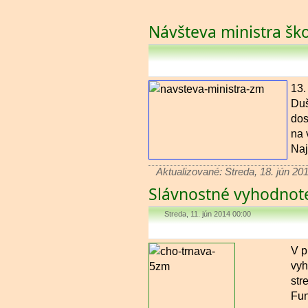
Návšteva ministra ško
13.
Duš
dos
na 
Naj
Aktualizované: Streda, 18. jún 20
Slávnostné vyhodnote
Streda, 11. jún 2014 00:00
V p
vyh
str
Fun