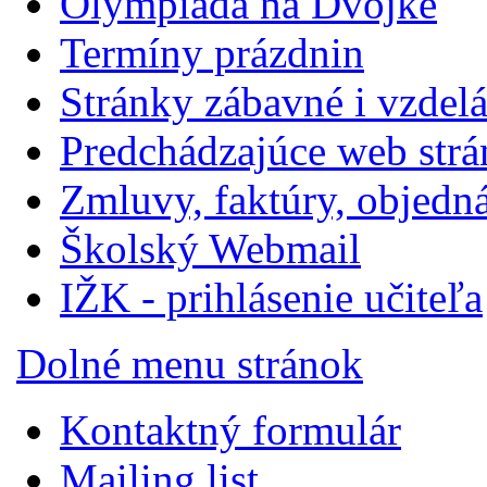
Olympiáda na Dvojke
Termíny prázdnin
Stránky zábavné i vzdel
Predchádzajúce web str
Zmluvy, faktúry, objedn
Školský Webmail
IŽK - prihlásenie učiteľa
Dolné menu stránok
Kontaktný formulár
Mailing list