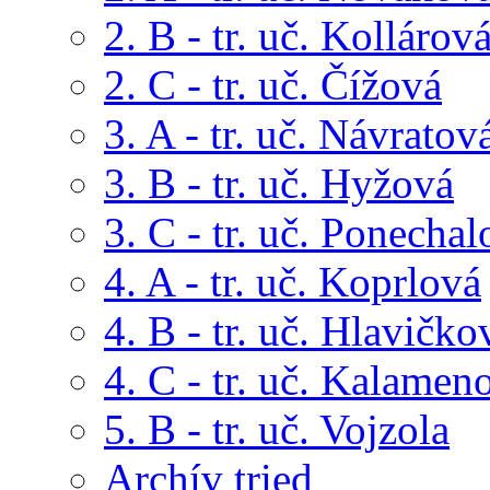
2. B - tr. uč. Kollárov
2. C - tr. uč. Čížová
3. A - tr. uč. Návratov
3. B - tr. uč. Hyžová
3. C - tr. uč. Ponechal
4. A - tr. uč. Koprlová
4. B - tr. uč. Hlavičko
4. C - tr. uč. Kalamen
5. B - tr. uč. Vojzola
Archív tried