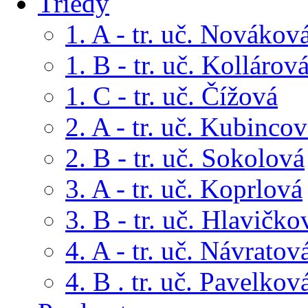
Triedy
1. A - tr. uč. Novákov
1. B - tr. uč. Kollárov
1. C - tr. uč. Čížová
2. A - tr. uč. Kubinco
2. B - tr. uč. Sokolová
3. A - tr. uč. Koprlová
3. B - tr. uč. Hlavičko
4. A - tr. uč. Návratov
4. B . tr. uč. Pavelkov