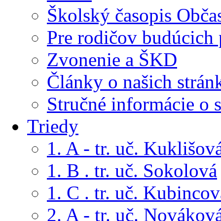
Školský časopis Obča
Pre rodičov budúcich
Zvonenie a ŠKD
Články o našich strán
Stručné informácie o 
Triedy
1. A - tr. uč. Kuklišov
1. B . tr. uč. Sokolová
1. C . tr. uč. Kubincov
2. A - tr. uč. Novákov