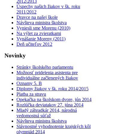
2012/2013
Úspechy našich žiakov v šk. roku
2011/2012
Dravce na našej škole
Návšteva ministra školstva
Vyniesli sme Morenu (2010)
Na výlet za zvieratkami
Vynášanie Moreny (2011)
Deň učiteľov 2012
Novinky
Stránky školského parlamentu
Možnosť pridelenia asistenta pre
individuálne začlenených žiakov
Oznamy 5. B
Diplomy žiakov v šk. roku 2014/2015
Platba za stravu
Opekačka na školskom dvore, jún 2014
Rozlúčka deviatakov 27. júna 2014
Mladý záhradkár 2014, národná
vedomostná súťaž
Návšteva ministra školstva
Slávnostné vyhodnotenie krajských kôl
olympiád 2014